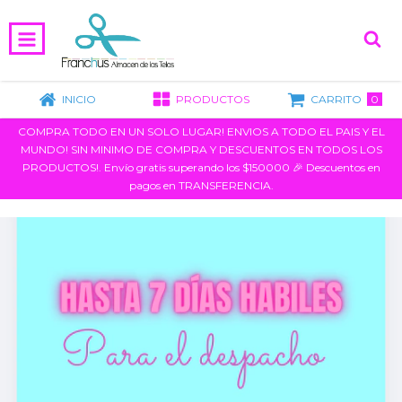
0
INICIO
PRODUCTOS
CARRITO
COMPRA TODO EN UN SOLO LUGAR! ENVIOS A TODO EL PAIS Y EL
MUNDO! SIN MINIMO DE COMPRA Y DESCUENTOS EN TODOS LOS
PRODUCTOS!. Envío gratis superando los $150000 🎉 Descuentos en
pagos en TRANSFERENCIA.