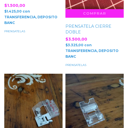
$1.500,00
$1.425,00
con
TRANSFERENCIA, DEPOSITO
BANC
PRENSATELA CIERRE
PRENSATELAS
DOBLE
$3.500,00
$3.325,00
con
TRANSFERENCIA, DEPOSITO
BANC
PRENSATELAS