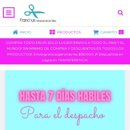
0
INICIO
PRODUCTOS
CARRITO
COMPRA TODO EN UN SOLO LUGAR! ENVIOS A TODO EL PAIS Y EL
MUNDO! SIN MINIMO DE COMPRA Y DESCUENTOS EN TODOS LOS
PRODUCTOS!. Envío gratis superando los $150000 🎉 Descuentos en
pagos en TRANSFERENCIA.