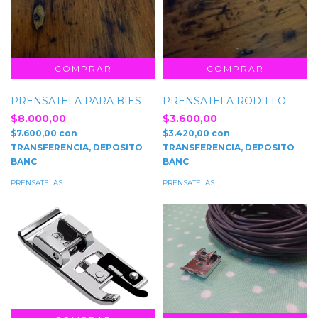
PRENSATELA PARA BIES
PRENSATELA RODILLO
$8.000,00
$3.600,00
$7.600,00
con
$3.420,00
con
TRANSFERENCIA, DEPOSITO
TRANSFERENCIA, DEPOSITO
BANC
BANC
PRENSATELAS
PRENSATELAS