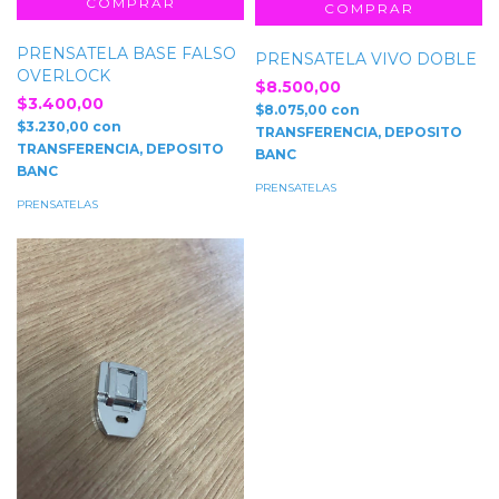
PRENSATELA BASE FALSO
PRENSATELA VIVO DOBLE
OVERLOCK
$8.500,00
$3.400,00
$8.075,00
con
$3.230,00
con
TRANSFERENCIA, DEPOSITO
TRANSFERENCIA, DEPOSITO
BANC
BANC
PRENSATELAS
PRENSATELAS