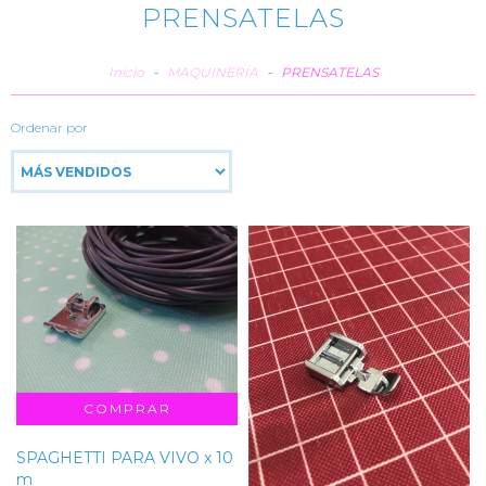
PRENSATELAS
Inicio
-
MAQUINERÍA
-
PRENSATELAS
Ordenar por
SPAGHETTI PARA VIVO x 10
m