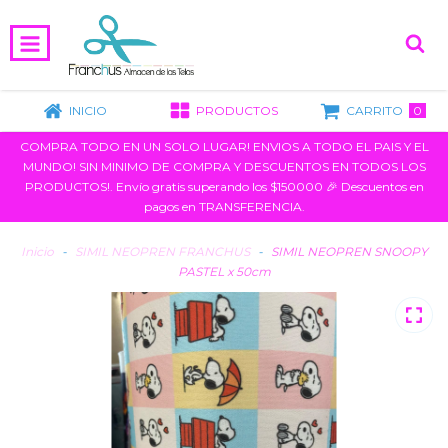
0
INICIO
PRODUCTOS
CARRITO
COMPRA TODO EN UN SOLO LUGAR! ENVIOS A TODO EL PAIS Y EL
MUNDO! SIN MINIMO DE COMPRA Y DESCUENTOS EN TODOS LOS
PRODUCTOS!. Envío gratis superando los $150000 🎉 Descuentos en
pagos en TRANSFERENCIA.
Inicio
-
SIMIL NEOPREN FRANCHUS
-
SIMIL NEOPREN SNOOPY
PASTEL x 50cm