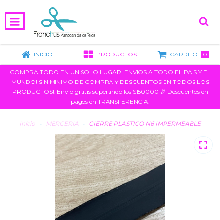
0
INICIO
PRODUCTOS
CARRITO
COMPRA TODO EN UN SOLO LUGAR! ENVIOS A TODO EL PAIS Y EL
MUNDO! SIN MINIMO DE COMPRA Y DESCUENTOS EN TODOS LOS
PRODUCTOS!. Envío gratis superando los $150000 🎉 Descuentos en
pagos en TRANSFERENCIA.
Inicio
-
MERCERIA
-
CIERRE PLASTICO N6 IMPERMEABLE