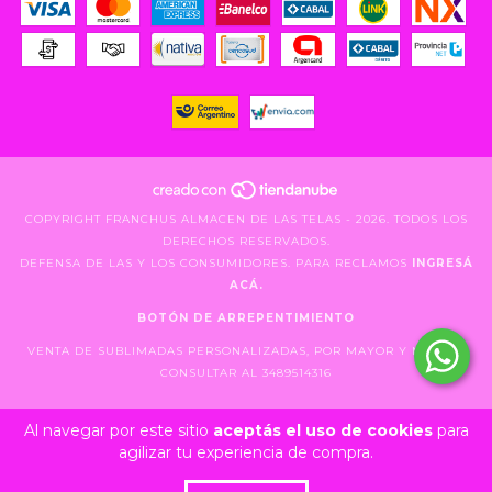
COPYRIGHT FRANCHUS ALMACEN DE LAS TELAS - 2026. TODOS LOS
DERECHOS RESERVADOS.
DEFENSA DE LAS Y LOS CONSUMIDORES. PARA RECLAMOS
INGRESÁ
ACÁ.
BOTÓN DE ARREPENTIMIENTO
VENTA DE SUBLIMADAS PERSONALIZADAS, POR MAYOR Y MENOR.
CONSULTAR AL 3489514316
Al navegar por este sitio
aceptás el uso de cookies
para
agilizar tu experiencia de compra.