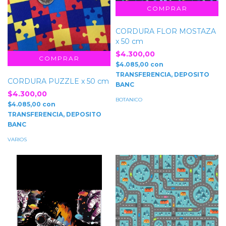
CORDURA FLOR MOSTAZA
x 50 cm
$4.300,00
$4.085,00
con
TRANSFERENCIA, DEPOSITO
CORDURA PUZZLE x 50 cm
BANC
$4.300,00
BOTANICO
$4.085,00
con
TRANSFERENCIA, DEPOSITO
BANC
VARIOS