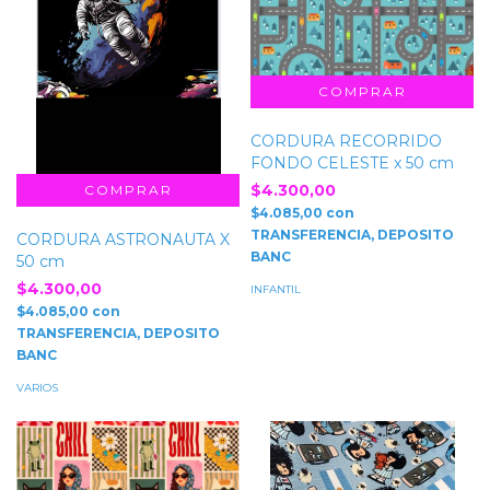
CORDURA RECORRIDO
FONDO CELESTE x 50 cm
$4.300,00
$4.085,00
con
TRANSFERENCIA, DEPOSITO
CORDURA ASTRONAUTA X
BANC
50 cm
$4.300,00
INFANTIL
$4.085,00
con
TRANSFERENCIA, DEPOSITO
BANC
VARIOS