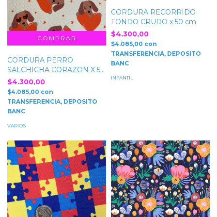
CORDURA RECORRIDO
FONDO CRUDO x 50 cm
$4.300,00
$4.085,00
con
TRANSFERENCIA, DEPOSITO
CORDURA PERRO
BANC
SALCHICHA CORAZON X 50
INFANTIL
CM
$4.300,00
$4.085,00
con
TRANSFERENCIA, DEPOSITO
BANC
VARIOS