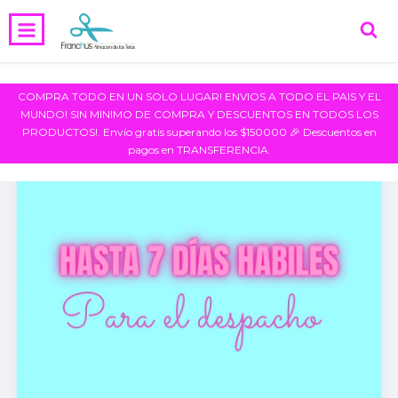
COMPRA TODO EN UN SOLO LUGAR! ENVIOS A TODO EL PAIS Y EL
MUNDO! SIN MINIMO DE COMPRA Y DESCUENTOS EN TODOS LOS
PRODUCTOS!. Envío gratis superando los $150000 🎉 Descuentos en
pagos en TRANSFERENCIA.